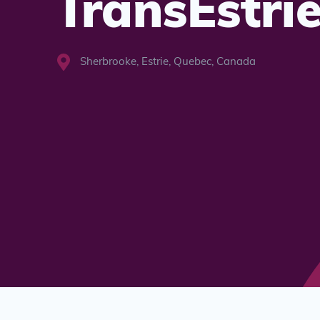
TransEstri
Sherbrooke, Estrie, Quebec, Canada