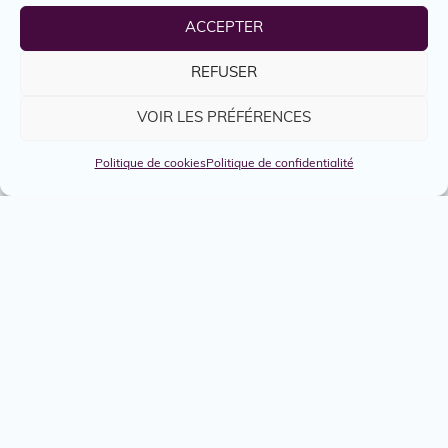
(514) 526-6267
ACCEPTER
Site web
REFUSER
https://reseau.coop/
VOIR LES PRÉFÉRENCES
Politique de cookies
Politique de confidentialité
Emplois
Services