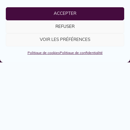
https://genese.qc.ca/
ACCEPTER
-
REFUSER
VOIR LES PRÉFÉRENCES
Politique de cookies
Politique de confidentialité
Emplois
Services
Engagés
Boîte à outils
Nous joindre