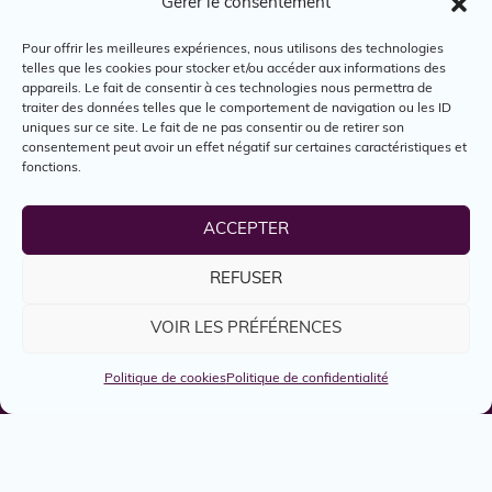
Gérer le consentement
info@pietons.quebec
Pour offrir les meilleures expériences, nous utilisons des technologies
telles que les cookies pour stocker et/ou accéder aux informations des
Téléphone
appareils. Le fait de consentir à ces technologies nous permettra de
traiter des données telles que le comportement de navigation ou les ID
(514) 394-0002
uniques sur ce site. Le fait de ne pas consentir ou de retirer son
consentement peut avoir un effet négatif sur certaines caractéristiques et
fonctions.
Site web
http://pietons.quebec
ACCEPTER
REFUSER
VOIR LES PRÉFÉRENCES
Politique de cookies
Politique de confidentialité