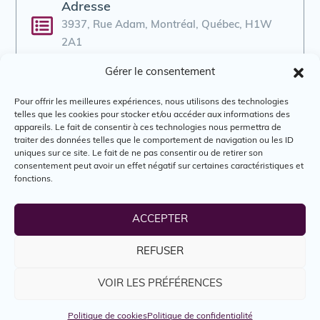
Adresse
3937, Rue Adam, Montréal, Québec, H1W
2A1
Gérer le consentement
Courriel
psi@peres-separes.qc.ca
Pour offrir les meilleures expériences, nous utilisons des technologies
telles que les cookies pour stocker et/ou accéder aux informations des
appareils. Le fait de consentir à ces technologies nous permettra de
traiter des données telles que le comportement de navigation ou les ID
Téléphone
uniques sur ce site. Le fait de ne pas consentir ou de retirer son
514-254-6120
consentement peut avoir un effet négatif sur certaines caractéristiques et
fonctions.
Site web
ACCEPTER
www.peres-separes.qc.ca
REFUSER
-
VOIR LES PRÉFÉRENCES
Politique de cookies
Politique de confidentialité