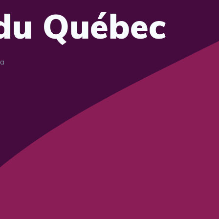
du Québec
da