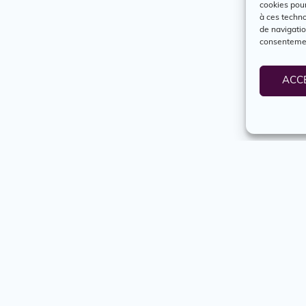
cookies pour
à ces techn
de navigatio
consentement
ACC
s
Services
Engagés
Boîte à outils
Nous j