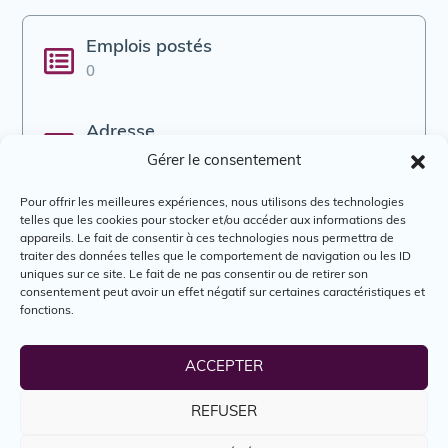
Emplois postés
0
Adresse
Québec, Canada
Gérer le consentement
Pour offrir les meilleures expériences, nous utilisons des technologies
Courriel
telles que les cookies pour stocker et/ou accéder aux informations des
appareils. Le fait de consentir à ces technologies nous permettra de
info@labarberie.com
traiter des données telles que le comportement de navigation ou les ID
uniques sur ce site. Le fait de ne pas consentir ou de retirer son
consentement peut avoir un effet négatif sur certaines caractéristiques et
Téléphone
fonctions.
418 522-4373
ACCEPTER
Site web
labarberie.com
REFUSER