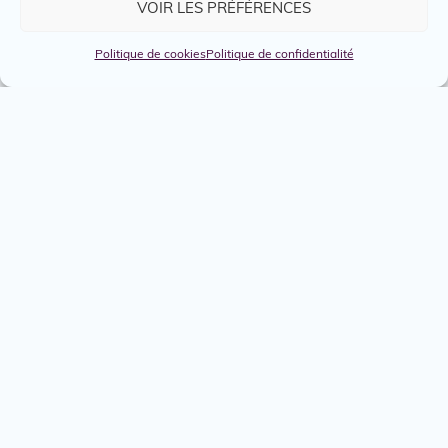
VOIR LES PRÉFÉRENCES
Politique de cookies
Politique de confidentialité
Emplois
Services
Engagés
Boîte à outils
Nous joindre