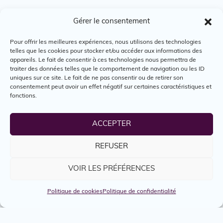
OFFRES
Gérer le consentement
D’EMPLOIS
Pour offrir les meilleures expériences, nous utilisons des technologies
telles que les cookies pour stocker et/ou accéder aux informations des
appareils. Le fait de consentir à ces technologies nous permettra de
traiter des données telles que le comportement de navigation ou les ID
uniques sur ce site. Le fait de ne pas consentir ou de retirer son
Emplois postés
consentement peut avoir un effet négatif sur certaines caractéristiques et
0
fonctions.
ACCEPTER
Adresse
5818 boulevard Saint-Laurent, Montréal,
REFUSER
Québec, H2T 1T3
VOIR LES PRÉFÉRENCES
Courriel
info@jourdelaterre.org
Politique de cookies
Politique de confidentialité
Téléphone