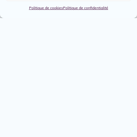
Politique de cookies
Politique de confidentialité
Emplois
Services
Engagés
Boîte à outils
Nous joindre