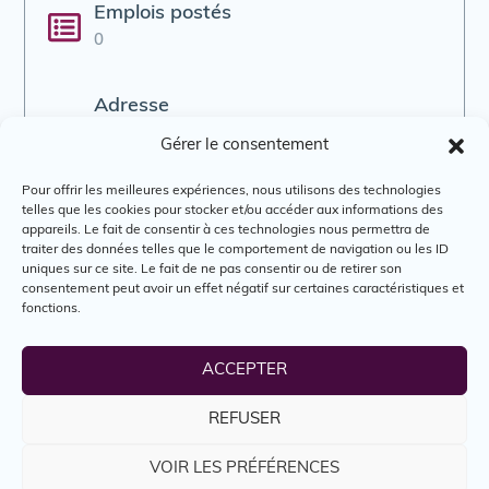
Emplois postés
0
Adresse
45, avenue de Gaspé est, Saint-Jean-Port-
Gérer le consentement
Joli, Québec, G0R3G0
Pour offrir les meilleures expériences, nous utilisons des technologies
telles que les cookies pour stocker et/ou accéder aux informations des
Courriel
appareils. Le fait de consentir à ces technologies nous permettra de
traiter des données telles que le comportement de navigation ou les ID
mdaniel@idterritoires.ca
uniques sur ce site. Le fait de ne pas consentir ou de retirer son
consentement peut avoir un effet négatif sur certaines caractéristiques et
fonctions.
Téléphone
(418) 571-7873
ACCEPTER
Site web
REFUSER
https://idterritoires.ca
VOIR LES PRÉFÉRENCES
-