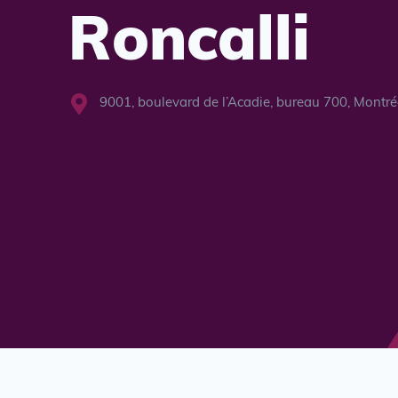
Roncalli
9001, boulevard de l’Acadie, bureau 700, Montr