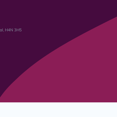
éal, H4N 3H5