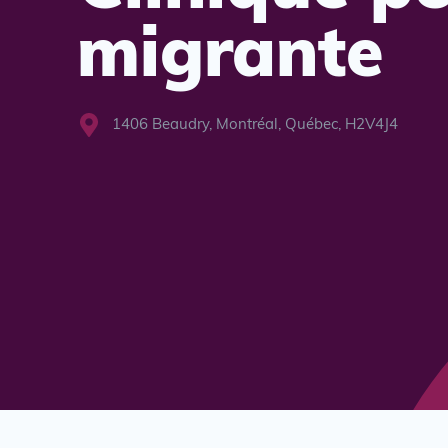
migrante
1406 Beaudry, Montréal, Québec, H2V4J4