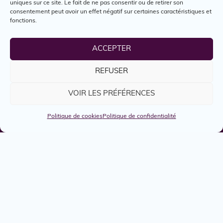
uniques sur ce site. Le fait de ne pas consentir ou de retirer son
consentement peut avoir un effet négatif sur certaines caractéristiques et
fonctions.
Site web
Action Centre-Ville
ACCEPTER
-
REFUSER
VOIR LES PRÉFÉRENCES
Politique de cookies
Politique de confidentialité
Emplois
Services
Engagés
Boîte à outils