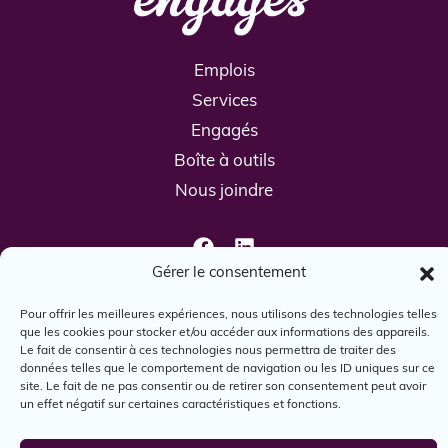
Emplois
Services
Engagés
Boîte à outils
Nous joindre
Gérer le consentement
Pour offrir les meilleures expériences, nous utilisons des technologies telles
que les cookies pour stocker et/ou accéder aux informations des appareils.
© Engagés, 2024. Tous droits réservés.
Le fait de consentir à ces technologies nous permettra de traiter des
données telles que le comportement de navigation ou les ID uniques sur ce
site. Le fait de ne pas consentir ou de retirer son consentement peut avoir
un effet négatif sur certaines caractéristiques et fonctions.