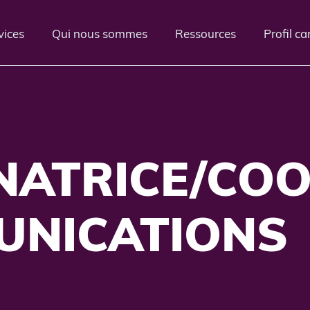
vices
Qui nous sommes
Ressources
Profil c
ATRICE/CO
UNICATIONS