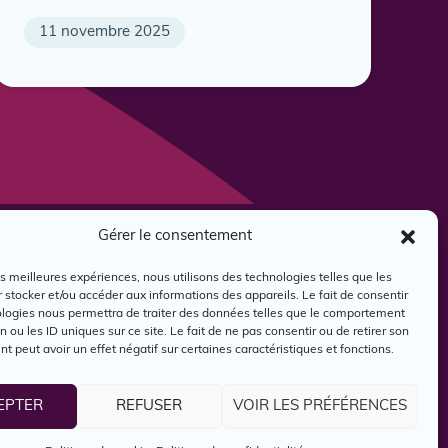
11 novembre 2025
Gérer le consentement
oindre
les meilleures expériences, nous utilisons des technologies telles que les
 stocker et/ou accéder aux informations des appareils. Le fait de consentir
ologies nous permettra de traiter des données telles que le comportement
n ou les ID uniques sur ce site. Le fait de ne pas consentir ou de retirer son
 peut avoir un effet négatif sur certaines caractéristiques et fonctions.
EPTER
REFUSER
VOIR LES PRÉFÉRENCES
Reconnaissance territoriale
Politique d'utilisation