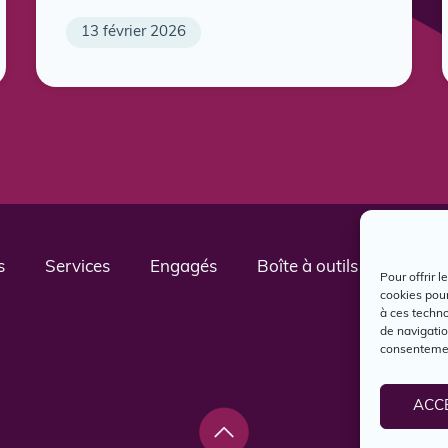
13 février 2026
s
Services
Engagés
Boîte à outils
Nous j
Pour offrir 
cookies pour
à ces techn
de navigatio
consentement
ACC