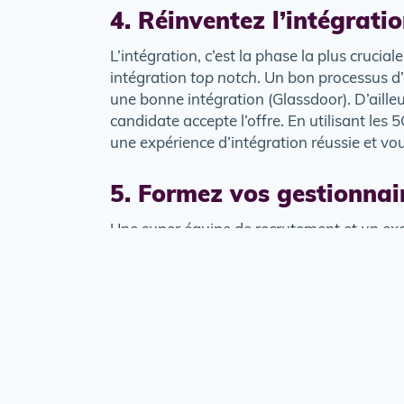
4. Réinventez l’intégrati
L’intégration, c’est la phase la plus crucia
intégration
top notch
. Un bon processus d’
une bonne intégration (Glassdoor). D’aille
candidate accepte l’offre. En utilisant les
une expérience d’intégration réussie et vou
5. Formez vos gestionna
Une super équipe de recrutement et un exce
décisions d’embauche. Il faut leur donner l
besoins et de créer une expérience positiv
épaules.
6. Misez sur la diversité
La diversité, c’est la clé. Oui, encore main
habituelles (sites, écoles, associations). 