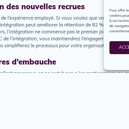
on des nouvelles recrues
Pour offrir 
cookies pour
le de l’expérience employé. Si vous voulez que vos nouvelles
à ces techn
intégration peut améliorer la rétention de 82 %, et pourta
de navigatio
consentement
urs, l’intégration ne commence pas le premier jour de trava
 5C de l’intégration, vous maintiendrez l’engagement de vos
s simplifierez le processus pour votre organisation.
ACC
ires d’embauche
llent processus, ça ne sert à rien si les gestionnaires ne 
es outils et les compétences nécessaires pour qu’ils soient 
e pour les candidats et candidates. La réussite du recrutem
tenant. Pour vraiment élargir votre bassin de talents, il faut
Oui, ça demande un peu plus de temps et d’effort, mais ça en