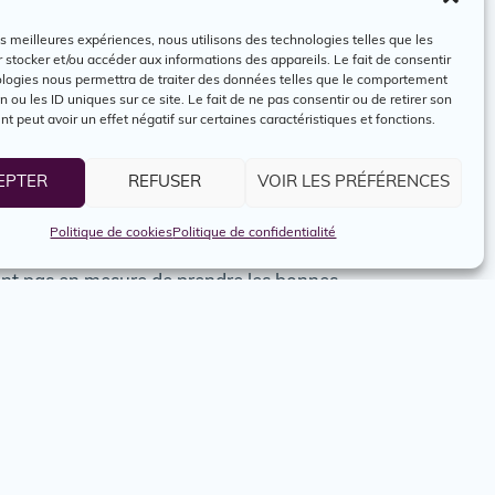
les meilleures expériences, nous utilisons des technologies telles que les
 stocker et/ou accéder aux informations des appareils. Le fait de consentir
 recrues restent, vous devez leur offrir une
ologies nous permettra de traiter des données telles que le comportement
nt, 88 % des organisations n’assurent pas
n ou les ID uniques sur ce site. Le fait de ne pas consentir ou de retirer son
 peut avoir un effet négatif sur certaines caractéristiques et fonctions.
il, elle commence dès que le candidat ou la
 nouvelles recrues, vous les préparerez à
EPTER
REFUSER
VOIR LES PRÉFÉRENCES
Politique de cookies
Politique de confidentialité
sont pas en mesure de prendre les bonnes
en mesure de définir clairement leurs
ent repose en grande partie sur leurs
 les chercher ailleurs que dans vos sources
 vaut la peine. En diversifiant vos canaux