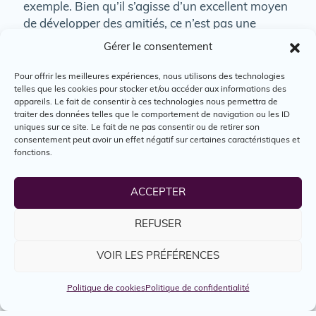
exemple. Bien qu’il s’agisse d’un excellent moyen
de développer des amitiés, ce n’est pas une
technique de recrutement concluante!
Gérer le consentement
Pour offrir les meilleures expériences, nous utilisons des technologies
6. Le biais lié au
telles que les cookies pour stocker et/ou accéder aux informations des
appareils. Le fait de consentir à ces technologies nous permettra de
langage non verbal
traiter des données telles que le comportement de navigation ou les ID
uniques sur ce site. Le fait de ne pas consentir ou de retirer son
consentement peut avoir un effet négatif sur certaines caractéristiques et
Veillez à ne pas accorder plus de poids que vous
fonctions.
ne le devriez aux attributs de la communication
non verbale, tels que le langage corporel ou
ACCEPTER
l’apparence d’une personne. On parle ici de
maniérismes, de posture, de contact visuel ou
REFUSER
d’expressions faciales. Le langage non verbal
d’une personne peut être différent selon le
VOIR LES PRÉFÉRENCES
contexte. Par exemple, un.e candidat.e qui est
stressé.e par le processus d’entrevue peut
Politique de cookies
Politique de confidentialité
adopter un langage non verbal bien différent que