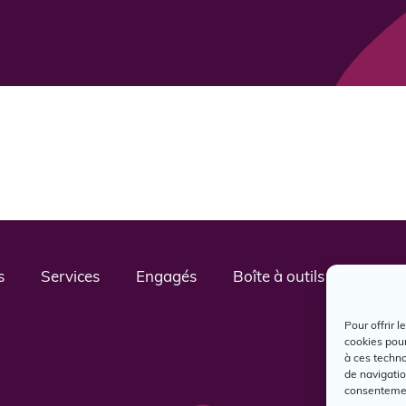
s
Services
Engagés
Boîte à outils
Nous j
Pour offrir 
cookies pour
à ces techn
de navigatio
consentement