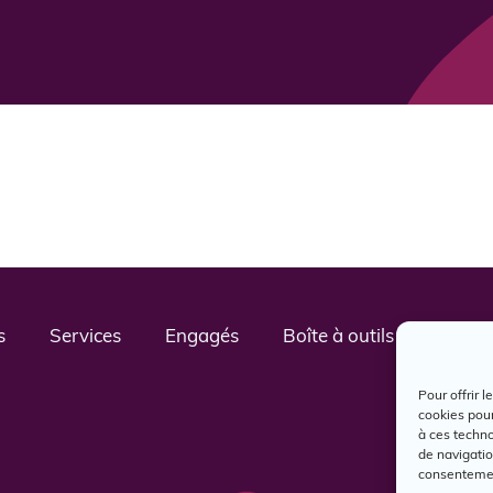
s
Services
Engagés
Boîte à outils
Nous j
Pour offrir 
cookies pour
à ces techn
de navigatio
consentement