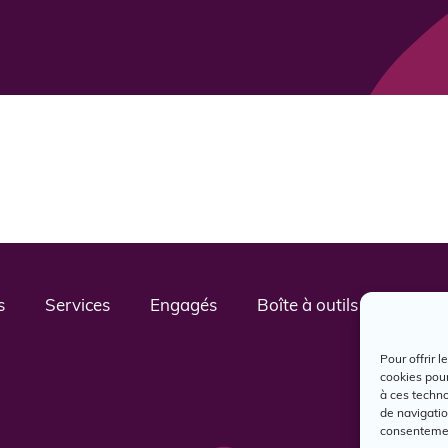
s
Services
Engagés
Boîte à outils
Nous j
Pour offrir 
cookies pour
à ces techn
de navigatio
consentement