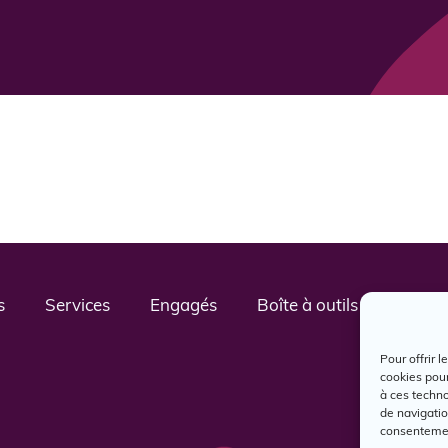
s
Services
Engagés
Boîte à outils
Nous j
Pour offrir 
cookies pour
à ces techn
de navigatio
consentement