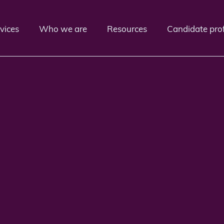
vices
Who we are
Resources
Candidate prof