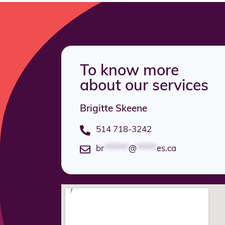
To know more
about our services
Brigitte Skeene
514 718-3242
br
******
@
*****
es.ca