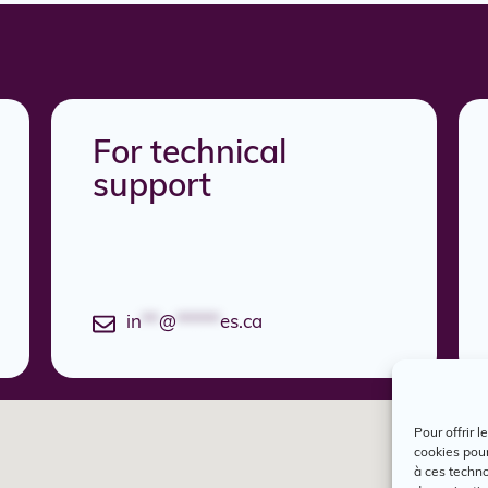
For technical
support
in
**
@
*****
es.ca
Pour offrir 
cookies pour
à ces techn