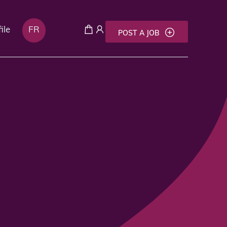
ile
FR
POST A JOB